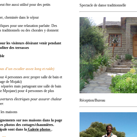
ut être aussi utilisé pour des petits
Spectacle de danse traditionnelle
ger, cheminée dans le séjour
fiques pour une relaxation parfaite. Des
 traditionnels ou des chorales y donnent
our les visiteurs désirant venir pendant
ofiter des terrasses
ble
as d’un escalier assez long et raide)
ur 4 personnes avec propre salle de bain et
tage de Mojaki)
 séparées mais partageant une salle de bain
e Mpojane) pour 4 personnes de plus
ouvertures électriques pour assurer chaleur
Réception/Bureau
er.
s les maisons
eignements sur nos maisons dans la page
es photos des cottages/chaumières.
ipale sont dans la
Galerie photos
.