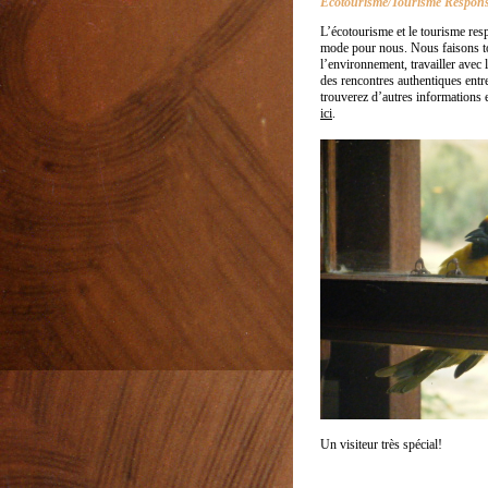
Ecotourisme/Tourisme Respons
L’écotourisme et le tourisme res
mode pour nous. Nous faisons t
l’environnement, travailler avec 
des rencontres authentiques entre 
trouverez d’autres informations 
ici
.
Un visiteur très spécial!