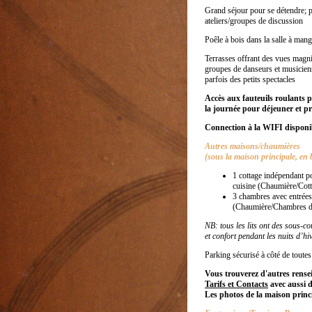
Grand séjour pour se détendre; pe
ateliers/groupes de discussion
Poêle à bois dans la salle à man
Terrasses offrant des vues magni
groupes de danseurs et musiciens
parfois des petits spectacles
Accès aux fauteuils roulants p
la journée pour déjeuner et pr
Connection à la WIFI disponi
Autres maisons/chaumières
(sous la maison principale, en b
1 cottage indépendant po
cuisine (Chaumière/Cot
3 chambres avec entrées
(Chaumière/Chambres d
NB: tous les lits ont des sous-c
et confort pendant les nuits d’hiv
Parking sécurisé à côté de toute
Vous trouverez d'autres rens
Tarifs et Contacts
avec aussi d
Les photos de la maison princ