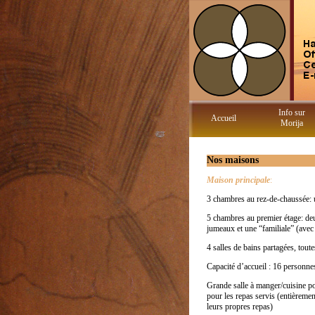
Info sur
Accueil
Morija
Nos maisons
Maison principale
:
3 chambres au rez-de-chaussée: u
5 chambres au premier étage: deu
jumeaux et une “familiale” (avec 
4 salles de bains partagées, tout
Capacité d’accueil : 16 personn
Grande salle à manger/cuisine 
pour les repas servis (entièremen
leurs propres repas)