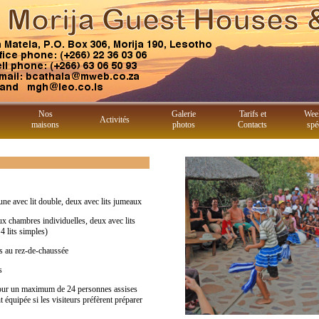
Nos
Galerie
Tarifs et
Wee
Activités
maisons
photos
Contacts
spé
ne avec lit double, deux avec lits jumeaux
x chambres individuelles, deux avec lits
4 lits simples)
es au rez-de-chaussée
es
pour un maximum de 24 personnes assises
t équipée si les visiteurs préfèrent préparer